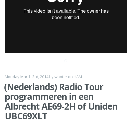
Monday March 3rd, 2014
by
wooter
on
HAM
(Nederlands) Radio Tour
programmeren in een
Albrecht AE69-2H of Uniden
UBC69XLT