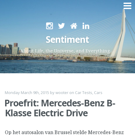
Skip
to
Sentiment
content
About Life, the Universe, and Everything…
Monday March 9th, 2015
by
wooter
on
Car Tests
,
Cars
Proefrit: Mercedes-Benz B-
Klasse Electric Drive
Op het autosalon van Brussel stelde Mercedes-Benz