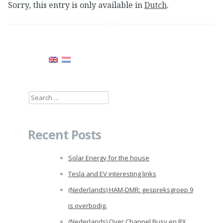
Sorry, this entry is only available in
Dutch
.
Search
for:
Recent Posts
Solar Energy for the house
Tesla and EV interesting links
(Nederlands) HAM-DMR: gespreksgroep 9
is overbodig.
(Nederlands) Over Channel Busy en RX