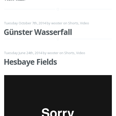
Tuesday October 7th, 2014
by
wooter
on
Shorts
,
Video
Günster Wasserfall
Tuesday June 24th, 2014
by
wooter
on
Shorts
,
Video
Hesbaye Fields